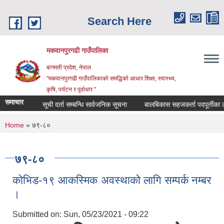
Skip to main content
Search Here
मकवानपुरगढी गाउँपालिका
बागमती प्रदेश, नेपाल
"मकवानपुरगढी गाउँपालिकाको समद्धिको आधार शिक्षा, स्‍वास्‍थ्‍य,
कृषि, पर्यटन र पूर्वाधार "
समाचार
सूची दर्ता सम्बन्धि सार्वजनिक सूचना
बालबिकास सहजकर्ता पदपूर्तीका लागि द
You are here
Home
» ७९-८०
७९-८०
कोभिड-१९ आकस्मिक अवस्थाको लागि सम्पर्क नम्बर
।
Submitted on:
Sun, 05/23/2021 - 09:22