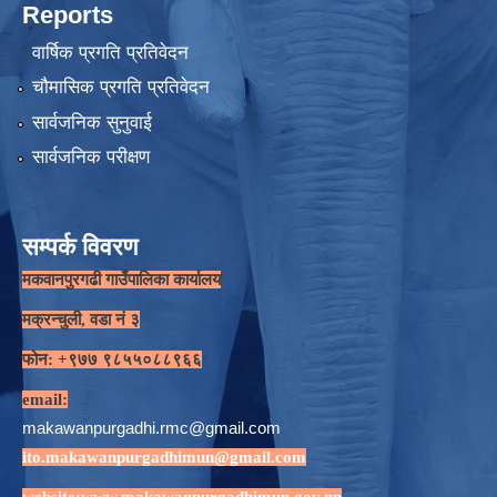
Reports
वार्षिक प्रगति प्रतिवेदन
चौमासिक प्रगति प्रतिवेदन
सार्वजनिक सुनुवाई
सार्वजनिक परीक्षण
सम्पर्क विवरण
मकवानपुरगढी गाउँपालिका कार्यालय
मक्रन्चुली, वडा नं ३
फोन: +९७७ ९८५५०८८९६६
email:
makawanpurgadhi.rmc@gmail.com
ito.makawanpurgadhimun@gmail.com
website:
www.makawanpurgadhimun.gov.np