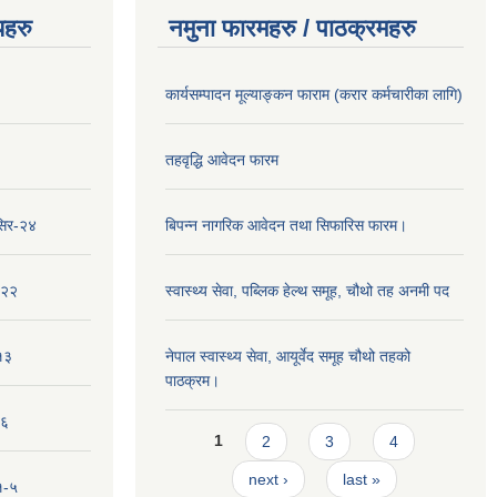
यहरु
नमुना फारमहरु / पाठक्रमहरु
कार्यसम्पादन मूल्याङ्कन फाराम (करार कर्मचारीका लागि)
तहवृद्धि आवेदन फारम
सिर-२४
बिपन्‍न नागरिक आवेदन तथा सिफारिस फारम।
-२२
स्वास्थ्य सेवा, पब्लिक हेल्‍थ समूह, चौथो तह अनमी पद
१३
नेपाल स्वास्थ्य सेवा, आयूर्वेद समूह चौथो तहको
पाठक्रम।
-६
Pages
1
2
3
4
next ›
last »
१-५