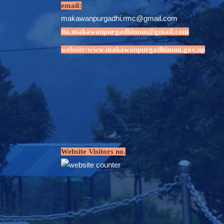
email:
makawanpurgadhi.rmc@gmail.com
ito.makawanpurgadhimun@gmail.com
website:
www.makawanpurgadhimun.gov.np
Website Visitors no.