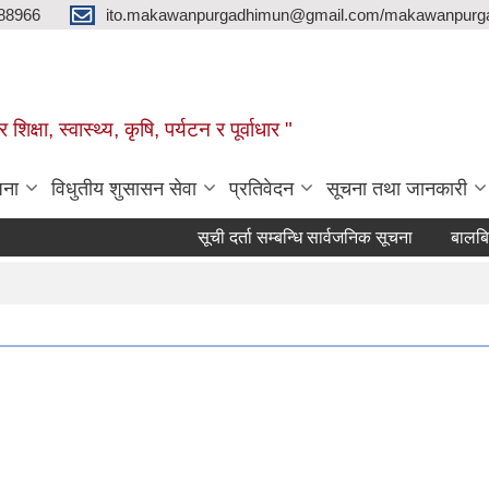
88966
ito.makawanpurgadhimun@gmail.com/makawanpurg
ा, स्‍वास्‍थ्‍य, कृषि, पर्यटन र पूर्वाधार "
जना
विधुतीय शुसासन सेवा
प्रतिवेदन
सूचना तथा जानकारी
सूची दर्ता सम्बन्धि सार्वजनिक सूचना
बालबिकास सहजक