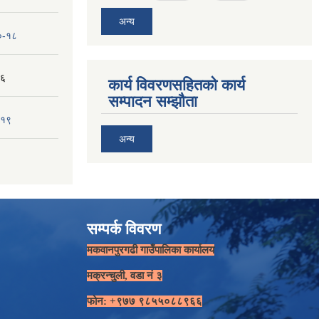
अन्य
१०-१८
-६
कार्य विवरणसहितको कार्य
सम्पादन सम्झौता
-१९
अन्य
सम्पर्क विवरण
मकवानपुरगढी गाउँपालिका कार्यालय
मक्रन्चुली, वडा नं ३
फोन: +९७७ ९८५५०८८९६६