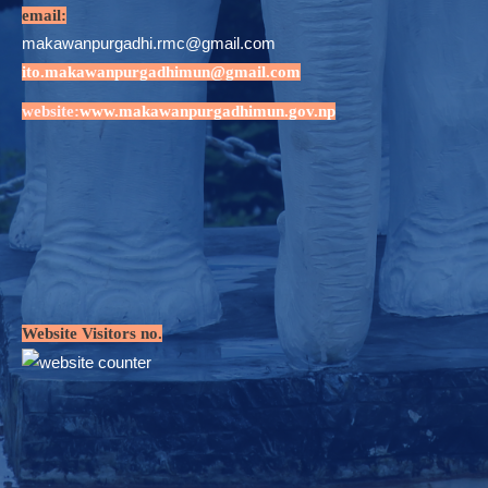
email:
makawanpurgadhi.rmc@gmail.com
ito.makawanpurgadhimun@gmail.com
website:
www.makawanpurgadhimun.gov.np
Website Visitors no.