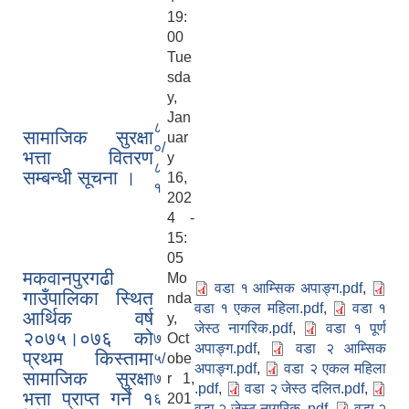
19:
00
Tue
sda
y,
Jan
८
सामाजिक सुरक्षा
uar
०/
भत्ता वितरण
y
८
सम्बन्धी सूचना ।
16,
१
202
4 -
15:
05
मकवानपुरगढी
Mo
वडा १ आम्सिक अपाङ्ग.pdf
,
गाउँपालिका स्थित
nda
वडा १ एकल महिला.pdf
,
वडा १
आर्थिक वर्ष
y,
जेस्ठ नागरिक.pdf
,
वडा १ पूर्ण
२०७५।०७६ को
७
Oct
अपाङ्ग.pdf
,
वडा २ आम्सिक
प्रथम किस्तामा
५/
obe
अपाङ्ग.pdf
,
वडा २ एकल महिला
सामाजिक सुरक्षा
७
r 1,
.pdf
,
वडा २ जेस्ठ दलित.pdf
,
भत्ता प्राप्त गर्ने १
६
201
वडा २ जेस्ठ नागरिक .pdf
,
वडा २