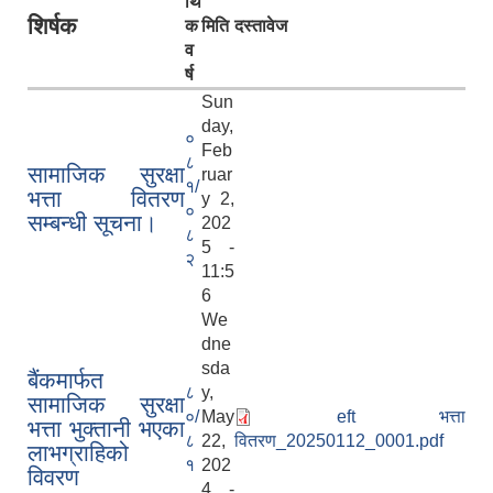
र्थि
शिर्षक
क
मिति
दस्तावेज
व
र्ष
Sun
day,
०
Feb
८
सामाजिक सुरक्षा
ruar
१/
भत्ता वितरण
y 2,
०
सम्बन्धी सूचना।
202
८
5 -
२
11:5
6
We
dne
sda
बैंकमार्फत
८
y,
सामाजिक सुरक्षा
०/
May
eft भत्ता
भत्ता भुक्तानी भएका
८
22,
वितरण_20250112_0001.pdf
लाभग्राहिको
१
202
विवरण
4 -