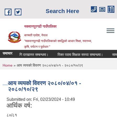
Skip to main content
Search Here
मकवानपुरगढी गाउँपालिका
बागमती प्रदेश, नेपाल
"मकवानपुरगढी गाउँपालिकाको समद्धिको आधार शिक्षा, स्‍वास्‍थ्‍य,
कृषि, पर्यटन र पूर्वाधार "
समाचार
्तीका लागि दरखास्त सम्बन्धमा।
रिक्त पदमा शिक्षक सरुवा सम्बन्धमा।
सामाजिक सु
You are here
Home
» आय व्ययको विवरण २०८०/०४/०१ - २०८०/१०/२९
आय व्ययको विवरण २०८०/०४/०१ -
२०८०/१०/२९
Submitted on:
Fri, 02/23/2024 - 10:49
आर्थिक वर्ष:
८०/८१