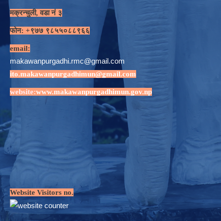
मक्रन्चुली, वडा नं ३
फोन: +९७७ ९८५५०८८९६६
email:
makawanpurgadhi.rmc@gmail.com
ito.makawanpurgadhimun@gmail.com
website:
www.makawanpurgadhimun.gov.np
Website Visitors no.