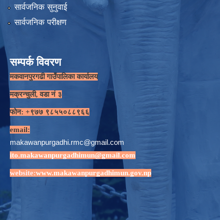
सार्वजनिक सुनुवाई
सार्वजनिक परीक्षण
सम्पर्क विवरण
मकवानपुरगढी गाउँपालिका कार्यालय
मक्रन्चुली, वडा नं ३
फोन: +९७७ ९८५५०८८९६६
email:
makawanpurgadhi.rmc@gmail.com
ito.makawanpurgadhimun@gmail.com
website:
www.makawanpurgadhimun.gov.np