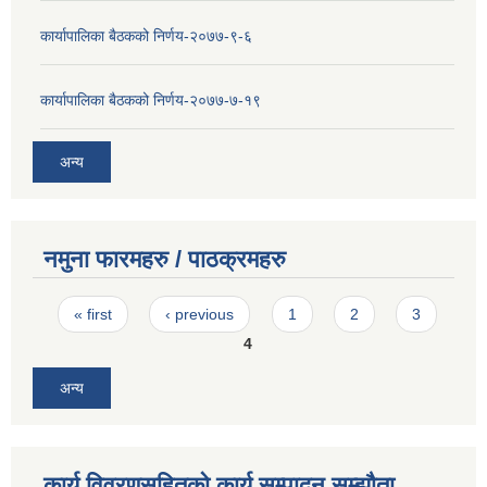
कार्यापालिका बैठकको निर्णय-२०७७-९-६
कार्यापालिका बैठकको निर्णय-२०७७-७-१९
अन्य
नमुना फारमहरु / पाठक्रमहरु
Pages
« first
‹ previous
1
2
3
4
अन्य
कार्य विवरणसहितको कार्य सम्पादन सम्झौता