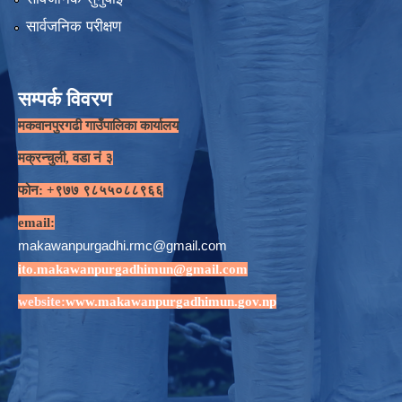
सार्वजनिक परीक्षण
सम्पर्क विवरण
मकवानपुरगढी गाउँपालिका कार्यालय
मक्रन्चुली, वडा नं ३
फोन: +९७७ ९८५५०८८९६६
email:
makawanpurgadhi.rmc@gmail.com
ito.makawanpurgadhimun@gmail.com
website:
www.makawanpurgadhimun.gov.np