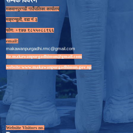
सम्पर्क विवरण
मकवानपुरगढी गाउँपालिका कार्यालय
मक्रन्चुली, वडा नं ३
फोन: +९७७ ९८५५०८८९६६
email:
makawanpurgadhi.rmc@gmail.com
ito.makawanpurgadhimun@gmail.com
website:
www.makawanpurgadhimun.gov.np
Website Visitors no.