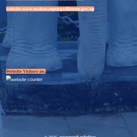
website:
www.makawanpurgadhimun.gov.np
Website Visitors no.