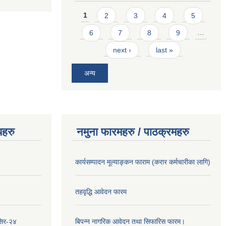
Pages
1
2
3
4
5
6
7
8
9
…
next ›
last »
अन्य
यहरु
नमुना फारमहरु / पाठक्रमहरु
कार्यसम्पादन मूल्याङ्कन फाराम (करार कर्मचारीका लागि)
तहवृद्धि आवेदन फारम
सिर-२४
बिपन्‍न नागरिक आवेदन तथा सिफारिस फारम।