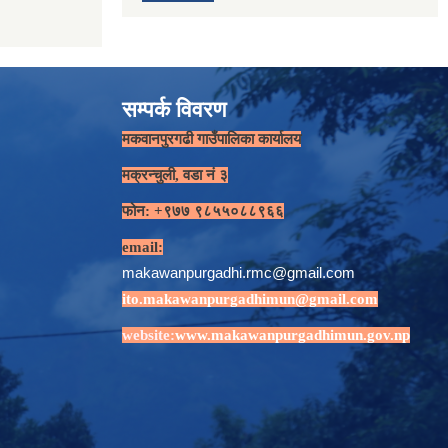
सम्पर्क विवरण
मकवानपुरगढी गाउँपालिका कार्यालय
मक्रन्चुली, वडा नं ३
फोन: +९७७ ९८५५०८८९६६
email:
makawanpurgadhi.rmc@gmail.com
ito.makawanpurgadhimun@gmail.com
website:
www.makawanpurgadhimun.gov.np