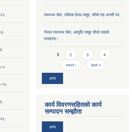
-२२
स्वास्थ्य सेवा, पब्लिक हेल्‍थ समूह, चौथो तह अनमी पद
१३
नेपाल स्वास्थ्य सेवा, आयूर्वेद समूह चौथो तहको
पाठक्रम।
-६
Pages
1
2
3
4
next ›
last »
१-५
अन्य
१०-१८
-६
कार्य विवरणसहितको कार्य
सम्पादन सम्झौता
-१९
अन्य