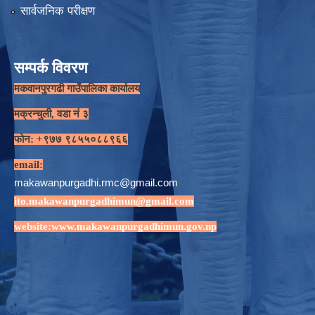
सार्वजनिक परीक्षण
सम्पर्क विवरण
मकवानपुरगढी गाउँपालिका कार्यालय
मक्रन्चुली, वडा नं ३
फोन: +९७७ ९८५५०८८९६६
email:
makawanpurgadhi.rmc@gmail.com
ito.makawanpurgadhimun@gmail.com
website:
www.makawanpurgadhimun.gov.np