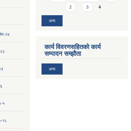
2
3
4
अन्य
सिर-२४
कार्य विवरणसहितको कार्य
-२२
सम्पादन सम्झौता
१३
अन्य
-६
१-५
१०-१८