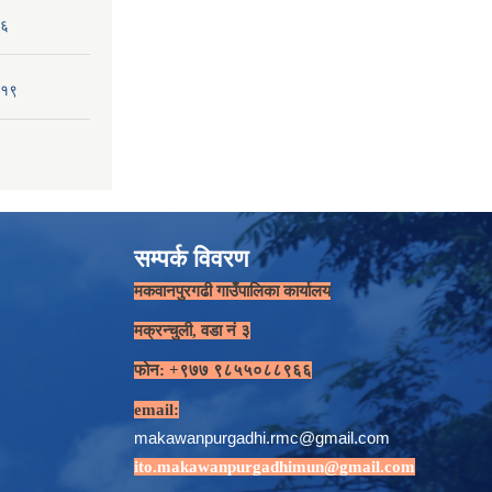
-६
-१९
सम्पर्क विवरण
मकवानपुरगढी गाउँपालिका कार्यालय
मक्रन्चुली, वडा नं ३
फोन: +९७७ ९८५५०८८९६६
email:
makawanpurgadhi.rmc@gmail.com
ito.makawanpurgadhimun@gmail.com