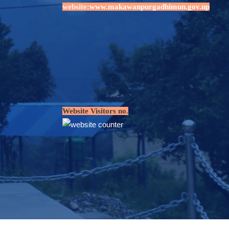
website:
www.makawanpurgadhimun.gov.np
Website Visitors no.