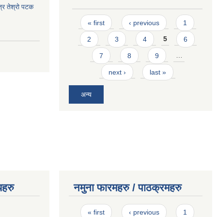
त्र तेश्रो पटक
Pages
« first
‹ previous
1
2
3
4
5
6
7
8
9
…
next ›
last »
अन्य
यहरु
नमुना फारमहरु / पाठक्रमहरु
Pages
« first
‹ previous
1