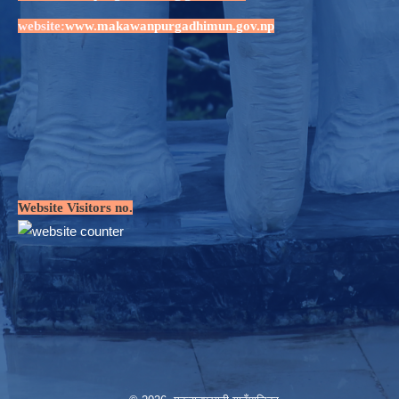
website:
www.makawanpurgadhimun.gov.np
Website Visitors no.