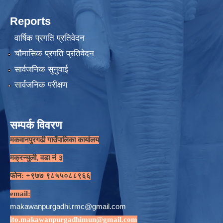
Reports
वार्षिक प्रगति प्रतिवेदन
चौमासिक प्रगति प्रतिवेदन
सार्वजनिक सुनुवाई
सार्वजनिक परीक्षण
सम्पर्क विवरण
मकवानपुरगढी गाउँपालिका कार्यालय
मक्रन्चुली, वडा नं ३
फोन: +९७७ ९८५५०८८९६६
email:
makawanpurgadhi.rmc@gmail.com
ito.makawanpurgadhimun@gmail.com