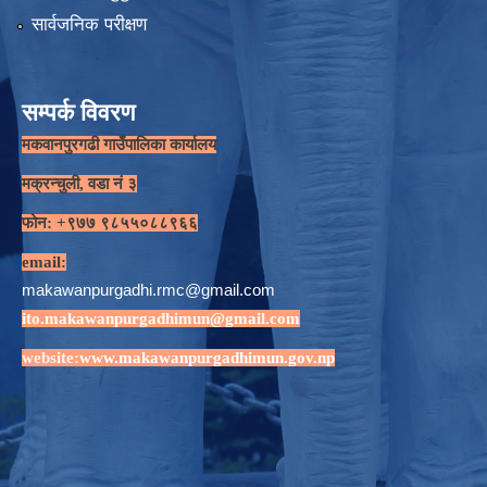
सार्वजनिक परीक्षण
सम्पर्क विवरण
मकवानपुरगढी गाउँपालिका कार्यालय
मक्रन्चुली, वडा नं ३
फोन: +९७७ ९८५५०८८९६६
email:
makawanpurgadhi.rmc@gmail.com
ito.makawanpurgadhimun@gmail.com
website:
www.makawanpurgadhimun.gov.np