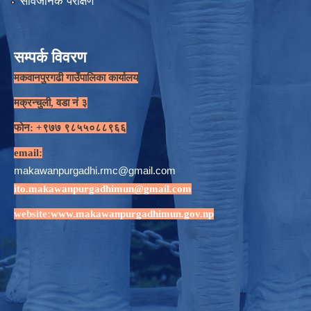
सार्वजनिक परीक्षण
सम्पर्क विवरण
मकवानपुरगढी गाउँपालिका कार्यालय
मक्रन्चुली, वडा नं ३
फोन: +९७७ ९८५५०८८९६६
email:
makawanpurgadhi.rmc@gmail.com
ito.makawanpurgadhimun@gmail.com
website:
www.makawanpurgadhimun.gov.np