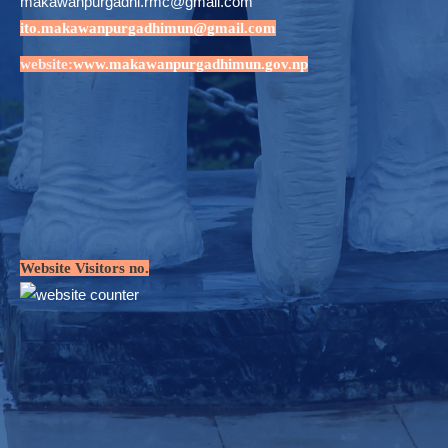
makawanpurgadhi.rmc@gmail.com
ito.makawanpurgadhimun@gmail.com
website:
www.makawanpurgadhimun.gov.np
Website Visitors no.