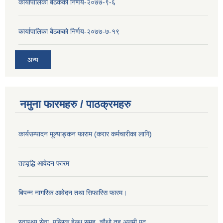
कार्यापालिका बैठकको निर्णय-२०७७-९-६
कार्यापालिका बैठकको निर्णय-२०७७-७-१९
अन्य
नमुना फारमहरु / पाठक्रमहरु
कार्यसम्पादन मूल्याङ्कन फाराम (करार कर्मचारीका लागि)
तहवृद्धि आवेदन फारम
बिपन्‍न नागरिक आवेदन तथा सिफारिस फारम।
स्वास्थ्य सेवा, पब्लिक हेल्‍थ समूह, चौथो तह अनमी पद