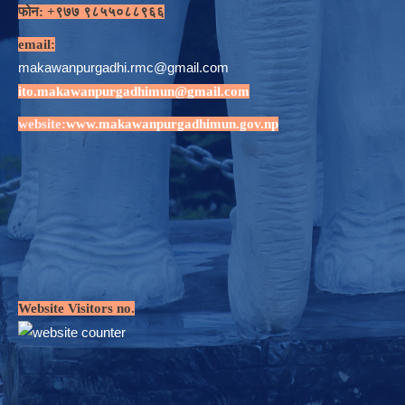
फोन: +९७७ ९८५५०८८९६६
email:
makawanpurgadhi.rmc@gmail.com
ito.makawanpurgadhimun@gmail.com
website:
www.makawanpurgadhimun.gov.np
Website Visitors no.