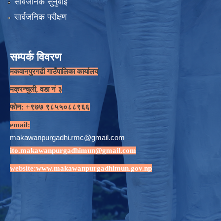
सार्वजनिक सुनुवाई
सार्वजनिक परीक्षण
सम्पर्क विवरण
मकवानपुरगढी गाउँपालिका कार्यालय
मक्रन्चुली, वडा नं ३
फोन: +९७७ ९८५५०८८९६६
email:
makawanpurgadhi.rmc@gmail.com
ito.makawanpurgadhimun@gmail.com
website:
www.makawanpurgadhimun.gov.np