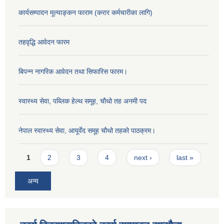
कार्यसम्पादन मूल्याङ्कन फाराम (करार कर्मचारीका लागि)
तहवृद्धि आवेदन फारम
बिपन्‍न नागरिक आवेदन तथा सिफारिस फारम।
स्वास्थ्य सेवा, पब्लिक हेल्‍थ समूह, चौथो तह अनमी पद
नेपाल स्वास्थ्य सेवा, आयूर्वेद समूह चौथो तहको पाठक्रम।
Pages
1
2
3
4
next ›
last »
अन्य