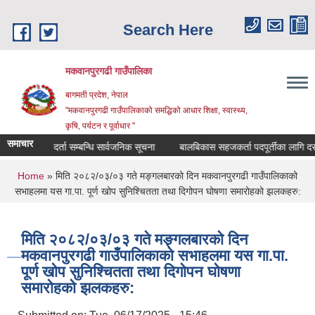
Skip to main content
Search Here
मकवानपुरगढी गाउँपालिका
बागमती प्रदेश, नेपाल
"मकवानपुरगढी गाउँपालिकाको समद्धिको आधार शिक्षा, स्‍वास्‍थ्‍य,
कृषि, पर्यटन र पूर्वाधार "
समाचार
ूची दर्ता सम्बन्धि सार्वजनिक सूचना
बालबिकास सहजकर्ता पदपूर्तीका लागि दरखास्त सम्बन
You are here
Home
» मिति २०८२/०३/०३ गते मङ्गलबारको दिन मकवानपुरगढी गाउँपालिकाको
सभाहलमा यस गा.पा. पूर्ण खोप सुनिश्‍चितता तथा दिगोपन घोषणा समारोहको झलकहरु:
मिति २०८२/०३/०३ गते मङ्गलबारको दिन
मकवानपुरगढी गाउँपालिकाको सभाहलमा यस गा.पा.
पूर्ण खोप सुनिश्‍चितता तथा दिगोपन घोषणा
समारोहको झलकहरु: