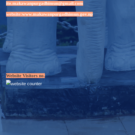
ito.makawanpurgadhimun@gmail.com
website:
www.makawanpurgadhimun.gov.np
Website Visitors no.