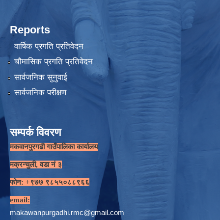
Reports
वार्षिक प्रगति प्रतिवेदन
चौमासिक प्रगति प्रतिवेदन
सार्वजनिक सुनुवाई
सार्वजनिक परीक्षण
सम्पर्क विवरण
मकवानपुरगढी गाउँपालिका कार्यालय
मक्रन्चुली, वडा नं ३
फोन: +९७७ ९८५५०८८९६६
email:
makawanpurgadhi.rmc@gmail.com