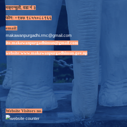
मक्रन्चुली, वडा नं ३
फोन: +९७७ ९८५५०८८९६६
email:
makawanpurgadhi.rmc@gmail.com
ito.makawanpurgadhimun@gmail.com
website:
www.makawanpurgadhimun.gov.np
Website Visitors no.