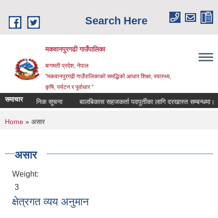
Skip to main content
Search Here
मकवानपुरगढी गाउँपालिका
बागमती प्रदेश, नेपाल
"मकवानपुरगढी गाउँपालिकाको समद्धिको आधार शिक्षा, स्‍वास्‍थ्‍य,
कृषि, पर्यटन र पूर्वाधार "
समाचार
न्धि सार्वजनिक सूचना
बालबिकास सहजकर्ता पदपूर्तीका लागि दरखास्त सम्बन्धमा।
र
You are here
Home
» असार
असार
Weight:
3
क्षेत्रगत व्यय अनुमान