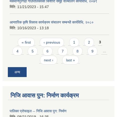
मकवानपुरगढी गाउँपालिकाको किशोरी समूह सञ्‍चालन कार्यविधि, २०७९
मिति:
11/21/2023 - 15:47
आन्तारिक कृषि विकास कार्यक्रम संचालन सम्बन्धी कार्यविधि, २०८०
मिति:
10/16/2023 - 13:18
Pages
« first
‹ previous
1
2
3
4
5
6
7
8
9
…
next ›
last »
अन्य
निजि आवास पुन: निर्माण कार्यक्रम
पालिका प्राेफाइल -- निजि आवास पुन: निर्माण
मिति:
08/21/2019 - 16:35