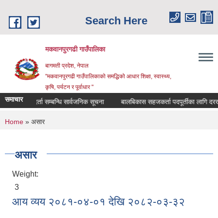
Skip to main content
Search Here
मकवानपुरगढी गाउँपालिका
बागमती प्रदेश, नेपाल
"मकवानपुरगढी गाउँपालिकाको समद्धिको आधार शिक्षा, स्‍वास्‍थ्‍य,
कृषि, पर्यटन र पूर्वाधार "
समाचार
सूची दर्ता सम्बन्धि सार्वजनिक सूचना
बालबिकास सहजकर्ता पदपूर्तीका लागि दरखास्त सम
You are here
Home
» असार
असार
Weight:
3
आय व्यय २०८१-०४-०१ देखि २०८२-०३-३२