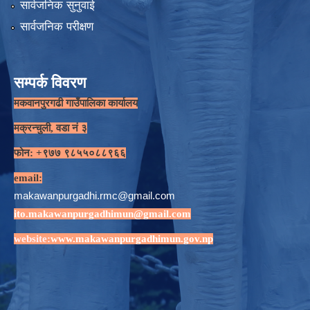
सार्वजनिक सुनुवाई
सार्वजनिक परीक्षण
सम्पर्क विवरण
मकवानपुरगढी गाउँपालिका कार्यालय
मक्रन्चुली, वडा नं ३
फोन: +९७७ ९८५५०८८९६६
email:
makawanpurgadhi.rmc@gmail.com
ito.makawanpurgadhimun@gmail.com
website:
www.makawanpurgadhimun.gov.np