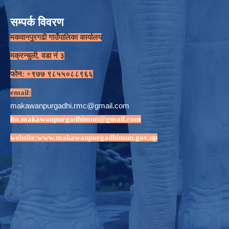
सम्पर्क विवरण
मकवानपुरगढी गाउँपालिका कार्यालय
मक्रन्चुली, वडा नं ३
फोन: +९७७ ९८५५०८८९६६
email:
makawanpurgadhi.rmc@gmail.com
ito.makawanpurgadhimun@gmail.com
website:
www.makawanpurgadhimun.gov.np