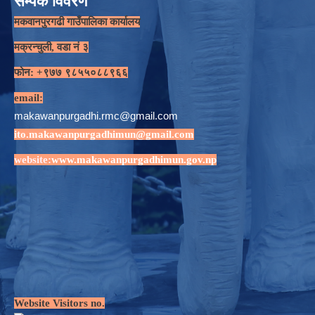
सम्पर्क विवरण
मकवानपुरगढी गाउँपालिका कार्यालय
मक्रन्चुली, वडा नं ३
फोन: +९७७ ९८५५०८८९६६
email:
makawanpurgadhi.rmc@gmail.com
ito.makawanpurgadhimun@gmail.com
website:
www.makawanpurgadhimun.gov.np
Website Visitors no.