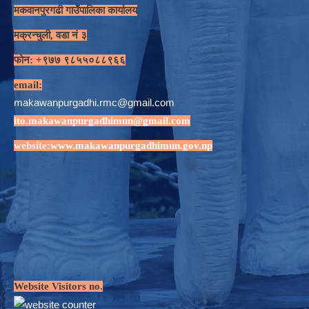
मकवानपुरगढी गाउँपालिका कार्यालय
मक्रन्चुली, वडा नं ३
फोन: +९७७ ९८५५०८८९६६
email:
makawanpurgadhi.rmc@gmail.com
ito.makawanpurgadhimun@gmail.com
website:
www.makawanpurgadhimun.gov.np
Website Visitors no.