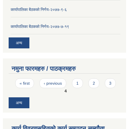
कार्यापालिका बैठकको निर्णय-२०७७-९-६
कार्यापालिका बैठकको निर्णय-२०७७-७-१९
अन्य
नमुना फारमहरु / पाठक्रमहरु
Pages
« first
‹ previous
1
2
3
4
अन्य
कार्य विवरणसहितको कार्य सम्पादन सम्झौता