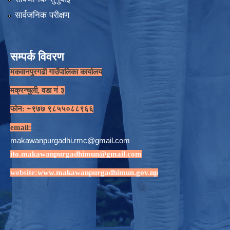
सार्वजनिक परीक्षण
सम्पर्क विवरण
मकवानपुरगढी गाउँपालिका कार्यालय
मक्रन्चुली, वडा नं ३
फोन: +९७७ ९८५५०८८९६६
email:
makawanpurgadhi.rmc@gmail.com
ito.makawanpurgadhimun@gmail.com
website:
www.makawanpurgadhimun.gov.np