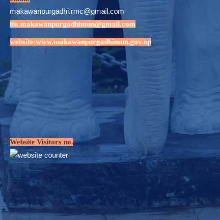
makawanpurgadhi.rmc@gmail.com
ito.makawanpurgadhimun@gmail.com
website:
www.makawanpurgadhimun.gov.np
Website Visitors no.