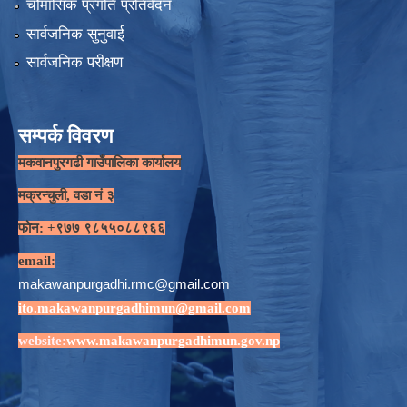
चौमासिक प्रगति प्रतिवेदन
सार्वजनिक सुनुवाई
सार्वजनिक परीक्षण
सम्पर्क विवरण
मकवानपुरगढी गाउँपालिका कार्यालय
मक्रन्चुली, वडा नं ३
फोन: +९७७ ९८५५०८८९६६
email:
makawanpurgadhi.rmc@gmail.com
ito.makawanpurgadhimun@gmail.com
website:
www.makawanpurgadhimun.gov.np