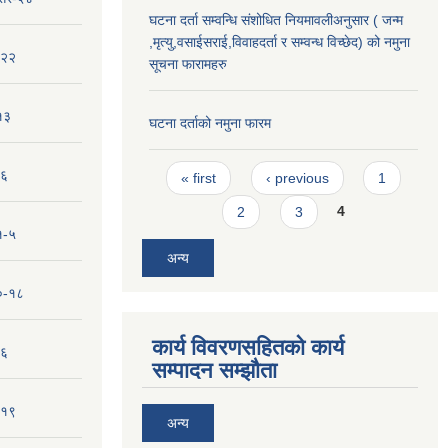
घटना दर्ता सम्वन्धि संशोधित नियमावलीअनुसार ( जन्म
,मृत्यु,वसाईसराई,विवाहदर्ता र सम्वन्ध विच्छेद) को नमुना
-२२
सूचना फारामहरु
१३
घटना दर्ताको नमुना फारम
Pages
-६
« first
‹ previous
1
2
3
4
१-५
अन्य
१०-१८
कार्य विवरणसहितको कार्य
-६
सम्पादन सम्झौता
-१९
अन्य