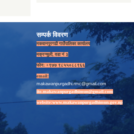
सम्पर्क विवरण
मकवानपुरगढी गाउँपालिका कार्यालय
मक्रन्चुली, वडा नं ३
फोन: +९७७ ९८५५०८८९६६
email:
makawanpurgadhi.rmc@gmail.com
ito.makawanpurgadhimun@gmail.com
website:
www.makawanpurgadhimun.gov.np