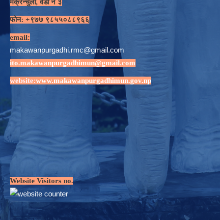
मक्रन्चुली, वडा नं ३
फोन: +९७७ ९८५५०८८९६६
email:
makawanpurgadhi.rmc@gmail.com
ito.makawanpurgadhimun@gmail.com
website:
www.makawanpurgadhimun.gov.np
Website Visitors no.