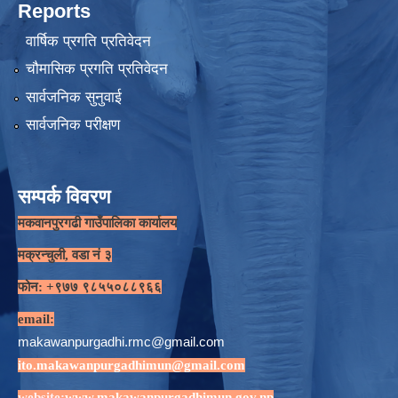
Reports
वार्षिक प्रगति प्रतिवेदन
चौमासिक प्रगति प्रतिवेदन
सार्वजनिक सुनुवाई
सार्वजनिक परीक्षण
सम्पर्क विवरण
मकवानपुरगढी गाउँपालिका कार्यालय
मक्रन्चुली, वडा नं ३
फोन: +९७७ ९८५५०८८९६६
email:
makawanpurgadhi.rmc@gmail.com
ito.makawanpurgadhimun@gmail.com
website:
www.makawanpurgadhimun.gov.np