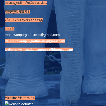
मकवानपुरगढी गाउँपालिका कार्यालय
मक्रन्चुली, वडा नं ३
फोन: +९७७ ९८५५०८८९६६
email:
makawanpurgadhi.rmc@gmail.com
ito.makawanpurgadhimun@gmail.com
website:
www.makawanpurgadhimun.gov.np
Website Visitors no.