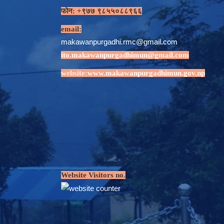
फोन: +९७७ ९८५५०८८९६६
email:
makawanpurgadhi.rmc@gmail.com
ito.makawanpurgadhimun@gmail.com
website:
www.makawanpurgadhimun.gov.np
Website Visitors no.