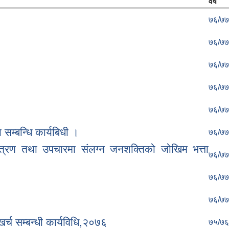
वर्ष
७६/७७
७६/७७
७६/७७
७६/७७
७६/७७
सम्बन्धि कार्यबिधी ।
७६/७७
त्रण तथा उपचारमा संलग्न जनशक्तिको जोखिम भत्ता
७६/७७
७६/७७
७६/७७
र्च सम्बन्धी कार्यविधि,२०७६
७५/७६