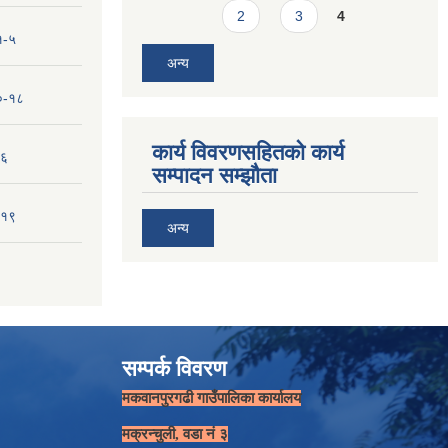
2
3
4
१-५
अन्य
१०-१८
कार्य विवरणसहितको कार्य
-६
सम्पादन सम्झौता
-१९
अन्य
सम्पर्क विवरण
मकवानपुरगढी गाउँपालिका कार्यालय
मक्रन्चुली, वडा नं ३