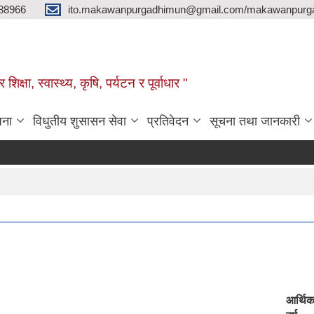
88966
ito.makawanpurgadhimun@gmail.com/makawanpurg
ा, स्‍वास्‍थ्‍य, कृषि, पर्यटन र पूर्वाधार "
जना
विधुतीय शुसासन सेवा
प्रतिवेदन
सूचना तथा जानकारी
सूची
आर्थि