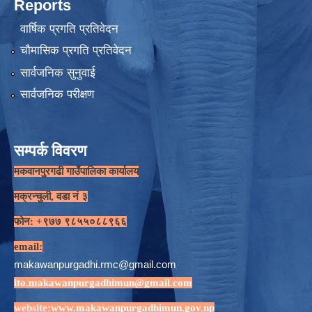
Reports
वार्षिक प्रगति प्रतिवेदन
चौमासिक प्रगति प्रतिवेदन
सार्वजनिक सुनुवाई
सार्वजनिक परीक्षण
सम्पर्क विवरण
मकवानपुरगढी गाउँपालिका कार्यालय
मक्रन्चुली, वडा नं ३
फोन: +९७७ ९८५५०८८९६६
email:
makawanpurgadhi.rmc@gmail.com
ito.makawanpurgadhimun@gmail.com
website:
www.makawanpurgadhimun.gov.np