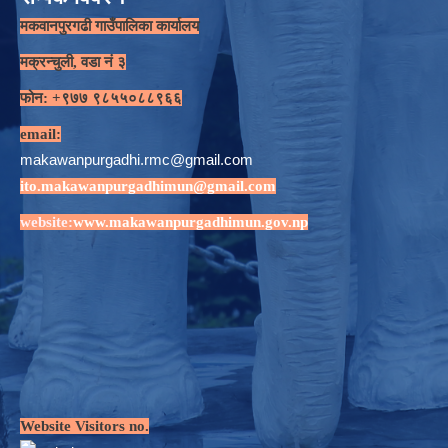
मकवानपुरगढी गाउँपालिका कार्यालय
मक्रन्चुली, वडा नं ३
फोन: +९७७ ९८५५०८८९६६
email:
makawanpurgadhi.rmc@gmail.com
ito.makawanpurgadhimun@gmail.com
website:
www.makawanpurgadhimun.gov.np
Website Visitors no.