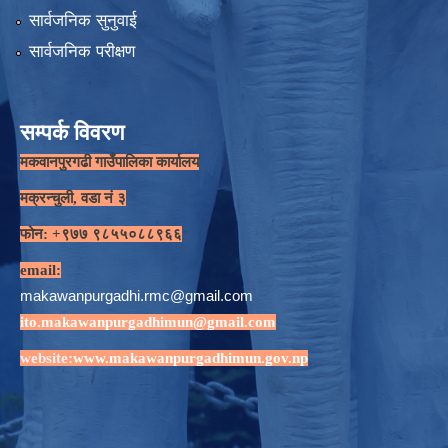
सार्वजनिक सुनुवाई
सार्वजनिक परीक्षण
सम्पर्क विवरण
मकवानपुरगढी गाउँपालिका कार्यालय
मक्रन्चुली, वडा नं ३
फोन: +९७७ ९८५५०८८९६६
email:
makawanpurgadhi.rmc@gmail.com
ito.makawanpurgadhimun@gmail.com
website:
www.makawanpurgadhimun.gov.np