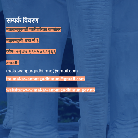
सम्पर्क विवरण
मकवानपुरगढी गाउँपालिका कार्यालय
मक्रन्चुली, वडा नं ३
फोन: +९७७ ९८५५०८८९६६
email:
makawanpurgadhi.rmc@gmail.com
ito.makawanpurgadhimun@gmail.com
website:
www.makawanpurgadhimun.gov.np