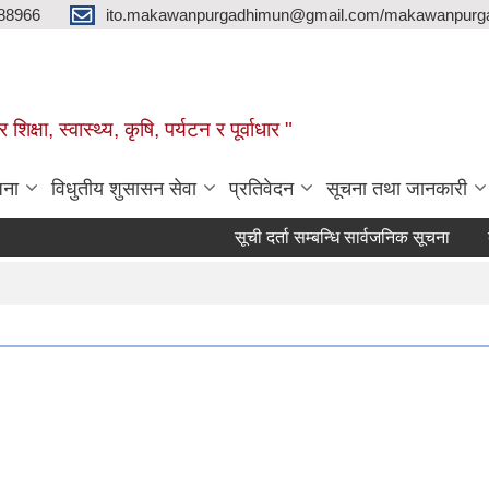
88966
ito.makawanpurgadhimun@gmail.com/makawanpurg
ा, स्‍वास्‍थ्‍य, कृषि, पर्यटन र पूर्वाधार "
जना
विधुतीय शुसासन सेवा
प्रतिवेदन
सूचना तथा जानकारी
सूची दर्ता सम्बन्धि सार्वजनिक सूचना
बालबिका