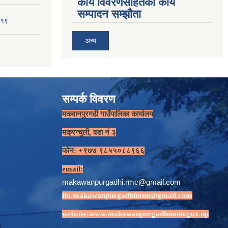
कार्य विवरणसहितको कार्य
सम्पादन सम्झौता
-१९
अन्य
सम्पर्क विवरण
मकवानपुरगढी गाउँपालिका कार्यालय
मक्रन्चुली, वडा नं ३
फोन: +९७७ ९८५५०८८९६६
email:
makawanpurgadhi.rmc@gmail.com
ito.makawanpurgadhimun@gmail.com
website:
www.makawanpurgadhimun.gov.np