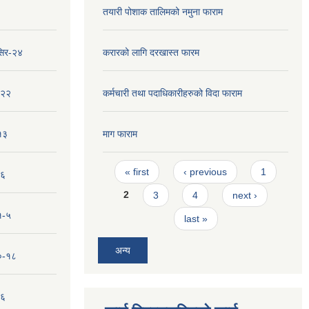
तयारी पोशाक तालिमको नमुना फाराम
सिर-२४
करारको लागि दरखास्त फारम
-२२
कर्मचारी तथा पदाधिकारीहरुको विदा फाराम
१३
माग फाराम
Pages
« first
‹ previous
1
-६
2
3
4
next ›
१-५
last »
अन्य
१०-१८
-६