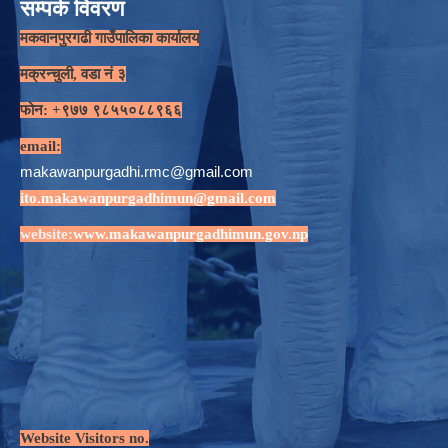
सम्पर्क विवरण
मकवानपुरगढी गाउँपालिका कार्यालय
मक्रन्चुली, वडा नं ३
फोन: +९७७ ९८५५०८८९६६
email:
makawanpurgadhi.rmc@gmail.com
ito.makawanpurgadhimun@gmail.com
website:
www.makawanpurgadhimun.gov.np
Website Visitors no.