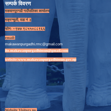
सम्पर्क विवरण
मकवानपुरगढी गाउँपालिका कार्यालय
मक्रन्चुली, वडा नं ३
फोन: +९७७ ९८५५०८८९६६
email:
makawanpurgadhi.rmc@gmail.com
ito.makawanpurgadhimun@gmail.com
website:
www.makawanpurgadhimun.gov.np
Website Visitors no.