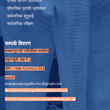
वार्षिक प्रगति प्रतिवेदन
चौमासिक प्रगति प्रतिवेदन
सार्वजनिक सुनुवाई
सार्वजनिक परीक्षण
सम्पर्क विवरण
मकवानपुरगढी गाउँपालिका कार्यालय
मक्रन्चुली, वडा नं ३
फोन: +९७७ ९८५५०८८९६६
email:
makawanpurgadhi.rmc@gmail.com
ito.makawanpurgadhimun@gmail.com
website:
www.makawanpurgadhimun.gov.np