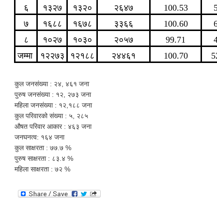
६
१३२७
१३२०
२६४७
100.53
७
१६८८
१६७८
३३६६
100.60
८
१०२७
१०३०
२०५७
99.71
जम्मा
१२२७३
१२१८८
२४४६१
100.70
5
कुल जनसंख्या : २४, ४६१ जना
पुरुष जनसंख्या : १२, २७३ जना
महिला जनसंख्या : १२,१८८ जना
कुल परिवारको संख्या : ५, २८५
औषत परिवार आकार : ४६३ जना
जनघनत्व: १६४ जना
‌‌कुल साक्षरता : ७७.७ %
पुरुष साक्षरता : ८३.४ %
महिला साक्षरता : ७२ %