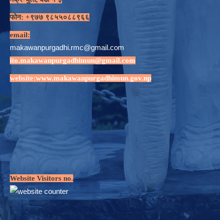
फोन: +९७७ ९८५५०८८९६६
email:
makawanpurgadhi.rmc@gmail.com
ito.makawanpurgadhimun@gmail.com
website:
www.makawanpurgadhimun.gov.np
Website Visitors no.