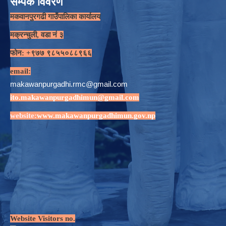
सम्पर्क विवरण
मकवानपुरगढी गाउँपालिका कार्यालय
मक्रन्चुली, वडा नं ३
फोन: +९७७ ९८५५०८८९६६
email:
makawanpurgadhi.rmc@gmail.com
ito.makawanpurgadhimun@gmail.com
website:
www.makawanpurgadhimun.gov.np
Website Visitors no.