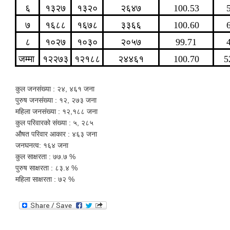
६
१३२७
१३२०
२६४७
100.53
७
१६८८
१६७८
३३६६
100.60
८
१०२७
१०३०
२०५७
99.71
जम्मा
१२२७३
१२१८८
२४४६१
100.70
5
कुल जनसंख्या : २४, ४६१ जना
पुरुष जनसंख्या : १२, २७३ जना
महिला जनसंख्या : १२,१८८ जना
कुल परिवारको संख्या : ५, २८५
औषत परिवार आकार : ४६३ जना
जनघनत्व: १६४ जना
‌‌कुल साक्षरता : ७७.७ %
पुरुष साक्षरता : ८३.४ %
महिला साक्षरता : ७२ %