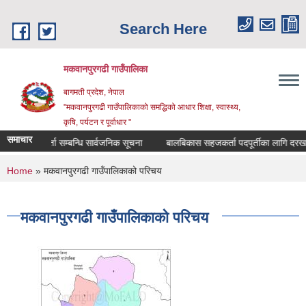
Skip to main content
Search Here
मकवानपुरगढी गाउँपालिका
बागमती प्रदेश, नेपाल
"मकवानपुरगढी गाउँपालिकाको समद्धिको आधार शिक्षा, स्‍वास्‍थ्‍य,
कृषि, पर्यटन र पूर्वाधार "
समाचार
सूची दर्ता सम्बन्धि सार्वजनिक सूचना
बालबिकास सहजकर्ता पदपूर्तीका लागि दरखास्त सम्
You are here
Home
» मकवानपुरगढी गाउँपालिकाको परिचय
मकवानपुरगढी गाउँपालिकाको परिचय