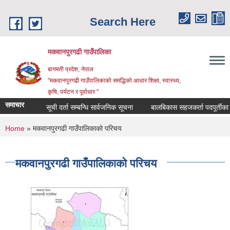
Skip to main content
Search Here
मकवानपुरगढी गाउँपालिका
बागमती प्रदेश, नेपाल
"मकवानपुरगढी गाउँपालिकाको समद्धिको आधार शिक्षा, स्‍वास्‍थ्‍य,
कृषि, पर्यटन र पूर्वाधार "
समाचार
सूची दर्ता सम्बन्धि सार्वजनिक सूचना
बालबिकास सहजकर्ता पदपूर्तीका लागि दर
You are here
Home
» मकवानपुरगढी गाउँपालिकाको परिचय
मकवानपुरगढी गाउँपालिकाको परिचय