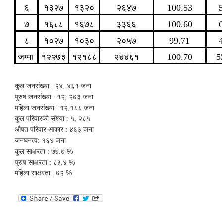
६
१३२७
१३२०
२६४७
100.53
७
१६८८
१६७८
३३६६
100.60
८
१०२७
१०३०
२०५७
99.71
जम्मा
१२२७३
१२१८८
२४४६१
100.70
5
कुल जनसंख्या : २४, ४६१ जना
पुरुष जनसंख्या : १२, २७३ जना
महिला जनसंख्या : १२,१८८ जना
कुल परिवारको संख्या : ५, २८५
औषत परिवार आकार : ४६३ जना
जनघनत्व: १६४ जना
‌‌कुल साक्षरता : ७७.७ %
पुरुष साक्षरता : ८३.४ %
महिला साक्षरता : ७२ %