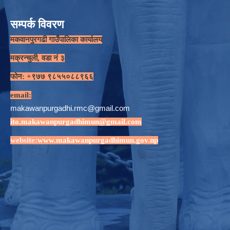
सम्पर्क विवरण
मकवानपुरगढी गाउँपालिका कार्यालय
मक्रन्चुली, वडा नं ३
फोन: +९७७ ९८५५०८८९६६
email:
makawanpurgadhi.rmc@gmail.com
ito.makawanpurgadhimun@gmail.com
website:
www.makawanpurgadhimun.gov.np