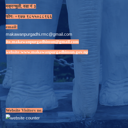
मक्रन्चुली, वडा नं ३
फोन: +९७७ ९८५५०८८९६६
email:
makawanpurgadhi.rmc@gmail.com
ito.makawanpurgadhimun@gmail.com
website:
www.makawanpurgadhimun.gov.np
Website Visitors no.