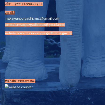
फोन: +९७७ ९८५५०८८९६६
email:
makawanpurgadhi.rmc@gmail.com
ito.makawanpurgadhimun@gmail.com
website:
www.makawanpurgadhimun.gov.np
Website Visitors no.