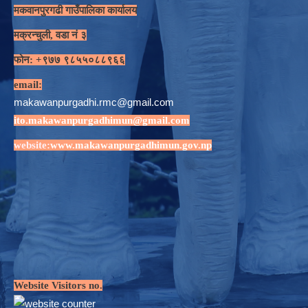
मकवानपुरगढी गाउँपालिका कार्यालय
मक्रन्चुली, वडा नं ३
फोन: +९७७ ९८५५०८८९६६
email:
makawanpurgadhi.rmc@gmail.com
ito.makawanpurgadhimun@gmail.com
website:
www.makawanpurgadhimun.gov.np
Website Visitors no.