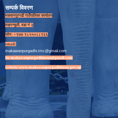
सम्पर्क विवरण
मकवानपुरगढी गाउँपालिका कार्यालय
मक्रन्चुली, वडा नं ३
फोन: +९७७ ९८५५०८८९६६
email:
makawanpurgadhi.rmc@gmail.com
ito.makawanpurgadhimun@gmail.com
website:
www.makawanpurgadhimun.gov.np