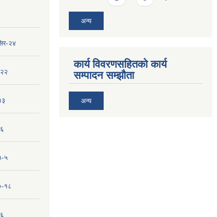
अन्य
सिर-२४
कार्य विवरणसहितको कार्य
-२२
सम्पादन सम्झौता
१३
अन्य
-६
१-५
१०-१८
-६