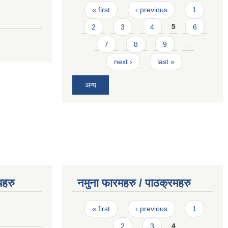
Pages
« first
‹ previous
1
2
3
4
5
6
7
8
9
…
next ›
last »
अन्य
यहरु
नमुना फारमहरु / पाठक्रमहरु
Pages
« first
‹ previous
1
2
3
4