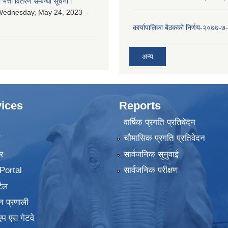
ा भत्ता वितरण सम्बन्धी सूचना।
Wednesday, May 24, 2023 -
कार्यापालिका बैठकको निर्णय-२०७७-७
अन्य
ices
Reports
वार्षिक प्रगति प्रतिवेदन
ा
चौमासिक प्रगति प्रतिवेदन
र
सार्वजनिक सुनुवाई
ortal
सार्वजनिक परीक्षण
टल
न प्रणाली
एम एस गेटवे