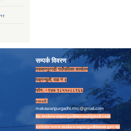
-१९
सम्पर्क विवरण
मकवानपुरगढी गाउँपालिका कार्यालय
मक्रन्चुली, वडा नं ३
फोन: +९७७ ९८५५०८८९६६
email:
makawanpurgadhi.rmc@gmail.com
ito.makawanpurgadhimun@gmail.com
website:
www.makawanpurgadhimun.gov.np