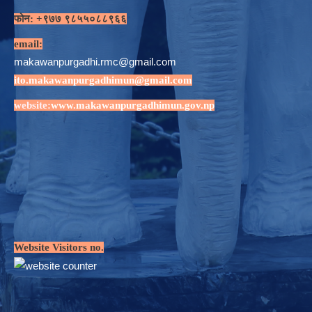
फोन: +९७७ ९८५५०८८९६६
email:
makawanpurgadhi.rmc@gmail.com
ito.makawanpurgadhimun@gmail.com
website:
www.makawanpurgadhimun.gov.np
Website Visitors no.