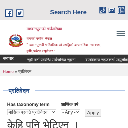
Skip to main content
Search Here
मकवानपुरगढी गाउँपालिका
बागमती प्रदेश, नेपाल
"मकवानपुरगढी गाउँपालिकाको समद्धिको आधार शिक्षा, स्‍वास्‍थ्‍य,
कृषि, पर्यटन र पूर्वाधार "
समाचार
सूची दर्ता सम्बन्धि सार्वजनिक सूचना
बालबिकास सहजकर्ता पदपूर्तीका लागि 
You are here
Home
» प्रतिवेदन
प्रतिवेदन
Has taxonomy term
आर्थिक वर्ष
केहि पनि भेटिएन ।