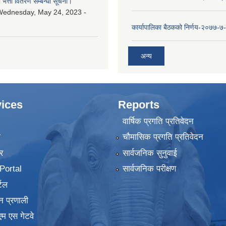
ा भत्ता वितरण सम्बन्धी सूचना।
Wednesday, May 24, 2023 -
कार्यापालिका बैठकको निर्णय-२०७७-७
अन्य
ices
Reports
वार्षिक प्रगति प्रतिवेदन
ा
चौमासिक प्रगति प्रतिवेदन
र
सार्वजनिक सुनुवाई
ortal
सार्वजनिक परीक्षण
टल
न प्रणाली
एम एस गेटवे