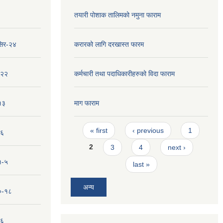
तयारी पोशाक तालिमको नमुना फाराम
सिर-२४
करारको लागि दरखास्त फारम
-२२
कर्मचारी तथा पदाधिकारीहरुको विदा फाराम
१३
माग फाराम
Pages
« first
‹ previous
1
-६
2
3
4
next ›
१-५
last »
अन्य
१०-१८
-६