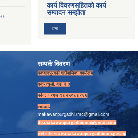
कार्य विवरणसहितको कार्य
सम्पादन सम्झौता
-१९
अन्य
सम्पर्क विवरण
मकवानपुरगढी गाउँपालिका कार्यालय
मक्रन्चुली, वडा नं ३
फोन: +९७७ ९८५५०८८९६६
email:
makawanpurgadhi.rmc@gmail.com
ito.makawanpurgadhimun@gmail.com
website:
www.makawanpurgadhimun.gov.np